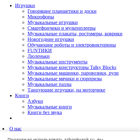
Игрушки
Говорящие планшетики и доски
Микрофоны
Музыкальные игрушки
Смартфончики и мультиплееры
Музыкальные плакаты, ростомеры, коврики
Новогодние игрушки
Обучающие роботы и электровикторины
FUNТИКИ
Люленьки
Музыкальные инструменты
Музыкальные конструкторы Talky Blocks
Музыкальные машинки, паровозики, рули
Музыкальные мячики и сюрпризы
Музыкальные пазлы
Танцующие игрушки, на моторчике
Книги
Азбуки
Музыкальные книги
Книги без звука
О нас
Партнёрам
Продолжая использовать
azbookvarik.ru
, вы
Родителям