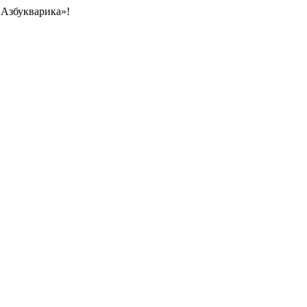
«Азбукварика»!