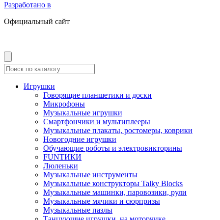
Разработано в
Официальный сайт
Игрушки
Говорящие планшетики и доски
Микрофоны
Музыкальные игрушки
Смартфончики и мультиплееры
Музыкальные плакаты, ростомеры, коврики
Новогодние игрушки
Обучающие роботы и электровикторины
FUNТИКИ
Люленьки
Музыкальные инструменты
Музыкальные конструкторы Talky Blocks
Музыкальные машинки, паровозики, рули
Музыкальные мячики и сюрпризы
Музыкальные пазлы
Танцующие игрушки, на моторчике