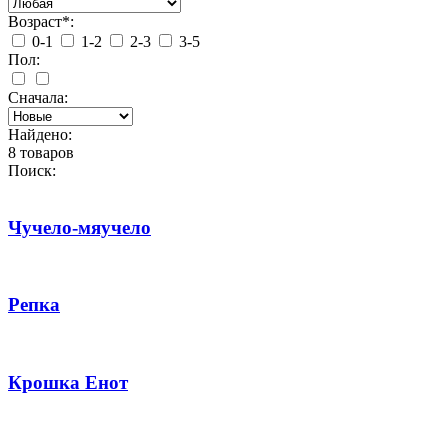
Возраст*
:
0-1
1-2
2-3
3-5
Пол:
Сначала:
Найдено:
8 товаров
Поиск:
Чучело-мяучело
Репка
Крошка Енот