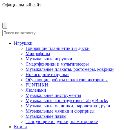
Официальный сайт
Игрушки
Говорящие планшетики и доски
Микрофоны
Музыкальные игрушки
Смартфончики и мультиплееры
Музыкальные плакаты, ростомеры, коврики
Новогодние игрушки
Обучающие роботы и электровикторины
FUNТИКИ
Люленьки
Музыкальные инструменты
Музыкальные конструкторы Talky Blocks
Музыкальные машинки, паровозики, рули
Музыкальные мячики и сюрпризы
Музыкальные пазлы
Танцующие игрушки, на моторчике
Книги