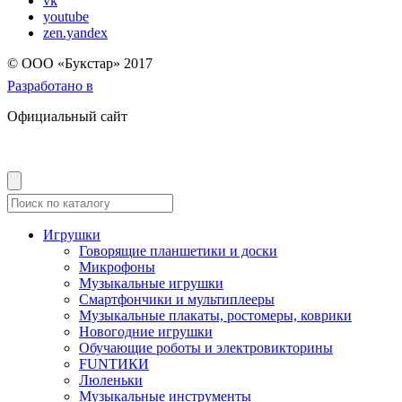
vk
youtube
zen.yandex
© OOO «Букстар» 2017
Разработано в
Официальный сайт
Игрушки
Говорящие планшетики и доски
Микрофоны
Музыкальные игрушки
Смартфончики и мультиплееры
Музыкальные плакаты, ростомеры, коврики
Новогодние игрушки
Обучающие роботы и электровикторины
FUNТИКИ
Люленьки
Музыкальные инструменты