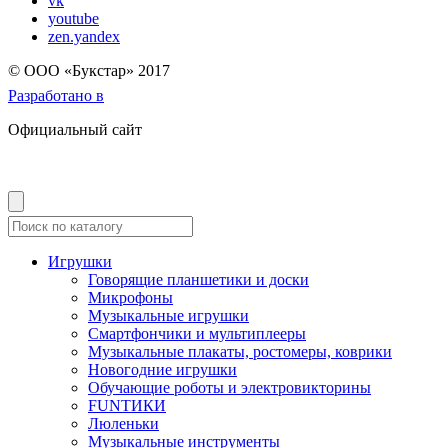
vk
youtube
zen.yandex
© OOO «Букстар» 2017
Разработано в
Официальный сайт
Игрушки
Говорящие планшетики и доски
Микрофоны
Музыкальные игрушки
Смартфончики и мультиплееры
Музыкальные плакаты, ростомеры, коврики
Новогодние игрушки
Обучающие роботы и электровикторины
FUNТИКИ
Люленьки
Музыкальные инструменты