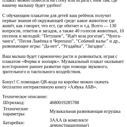
Плакат можно повесить на стену или играть с ним там, где
вашему малышу будет удобно!
С обучающим плакатом для детей ваш ребёнок получит
первые знания об окружающей среде: какое животное где
живёт, как говорит, что ест, где обитает и т.д. Всего — 130
вопросов, ответов и загадок, а также 40 голосов животных, 10
песенок и мелодий: "Петушок", "Идёт коза рогатая", "Чунга-
чанга", "Песня Львёнка и Черепахи", "Собачий вальс" и др.,
развивающие игры: "Да-нет", "Угадайка", "Загадки".
Ваш малыш будет гармонично расти и развиваться, играя с
плакатом «Ферма и зоопарк». Музыкальный плакат оказывает
всестороннее раннее развитие при помощи звукового,
зрительного и тактильного воздействия.
Бонус! С помощью QR-кода на коробке можно скачать
бесплатно интерактивную книгу «Азбука АБВ».
Техническое описание:
Штрихкод:
4680019285788
Технические
Музыкальная развивающая игрушка
параметры:
3ААА (в комплекте
Батарейки:
демонстрационные)