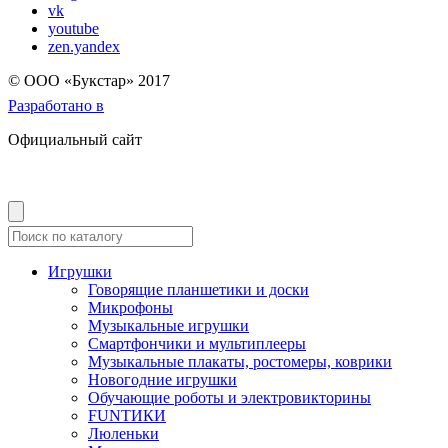
vk
youtube
zen.yandex
© OOO «Букстар» 2017
Разработано в
Официальный сайт
Игрушки
Говорящие планшетики и доски
Микрофоны
Музыкальные игрушки
Смартфончики и мультиплееры
Музыкальные плакаты, ростомеры, коврики
Новогодние игрушки
Обучающие роботы и электровикторины
FUNТИКИ
Люленьки