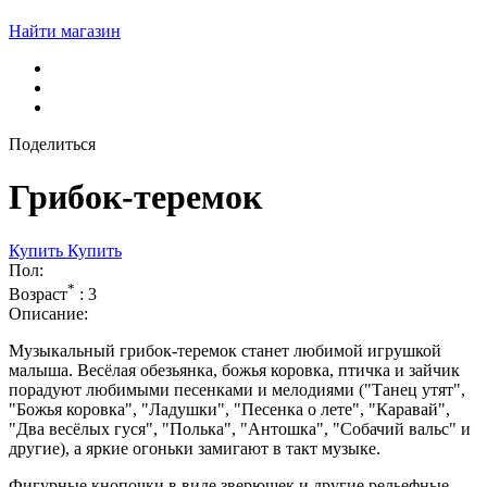
Найти магазин
Поделиться
Грибок-теремок
Купить
Купить
Пол:
*
Возраст
:
3
Описание:
Музыкальный грибок-теремок станет любимой игрушкой
малыша. Весёлая обезьянка, божья коровка, птичка и зайчик
порадуют любимыми песенками и мелодиями ("Танец утят",
"Божья коровка", "Ладушки", "Песенка о лете", "Каравай",
"Два весёлых гуся", "Полька", "Антошка", "Собачий вальс" и
другие), а яркие огоньки замигают в такт музыке.
Фигурные кнопочки в виде зверюшек и другие рельефные