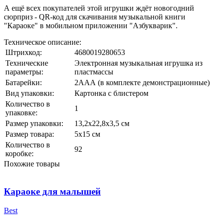
А ещё всех покупателей этой игрушки ждёт новогодний
сюрприз - QR-код для скачивания музыкальной книги
"Караоке" в мобильном приложении "Азбукварик".
Техническое описание:
Штрихкод:
4680019280653
Технические
Электронная музыкальная игрушка из
параметры:
пластмассы
Батарейки:
2ААА (в комплекте демонстрационные)
Вид упаковки:
Картонка с блистером
Количество в
1
упаковке:
Размер упаковки:
13,2х22,8х3,5 см
Размер товара:
5х15 см
Количество в
92
коробке:
Похожие товары
Караоке для малышей
Best