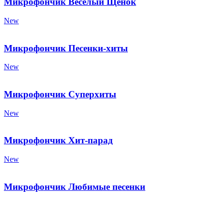
Микрофончик Весёлый Щенок
New
Микрофончик Песенки-хиты
New
Микрофончик Суперхиты
New
Микрофончик Хит-парад
New
Микрофончик Любимые песенки