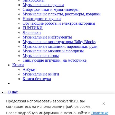
Микрофоны
Музыкальные игрушки
Смартфончики и мультиплееры
Музыкальные плакаты, ростомеры, коврики
Новогодние игрушки
Обучающие роботы и электровикторины
FUNТИКИ
Люленьки
Музыкальные инструменты
Музыкальные конструкторы Talky Blocks
Музыкальные машинки, паровозики, рули
Музыкальные мячики и сюрпризы
Музыкальные пазлы
Танцующие игрушки, на моторчике
Книги
Азбуки
Музыкальные книги
Книги без звука
О нас
Партнёрам
Продолжая использовать
azbookvarik.ru
, вы
Родителям
×
Новости
соглашаетесь на использование файлов cookie.
Где купить?
Более подробную информацию можно найти в
Политике