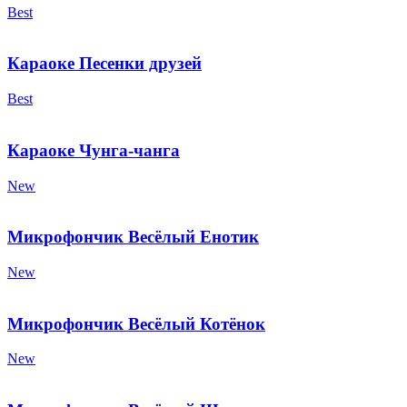
Best
Караоке Песенки друзей
Best
Караоке Чунга-чанга
New
Микрофончик Весёлый Енотик
New
Микрофончик Весёлый Котёнок
New