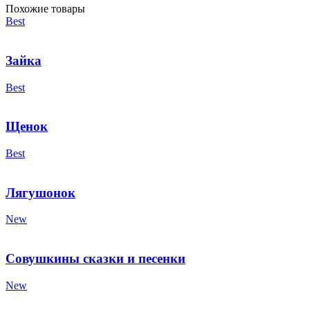
Похожие товары
Best
Зайка
Best
Щенок
Best
Лягушонок
New
Совушкины сказки и песенки
New