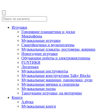
Игрушки
Говорящие планшетики и доски
Микрофоны
Музыкальные игрушки
Смартфончики и мультиплееры
Музыкальные плакаты, ростомеры, коврики
Новогодние игрушки
Обучающие роботы и электровикторины
FUNТИКИ
Люленьки
Музыкальные инструменты
Музыкальные конструкторы Talky Blocks
Музыкальные машинки, паровозики, рули
Музыкальные мячики и сюрпризы
Музыкальные пазлы
Танцующие игрушки, на моторчике
Книги
Азбуки
Музыкальные книги