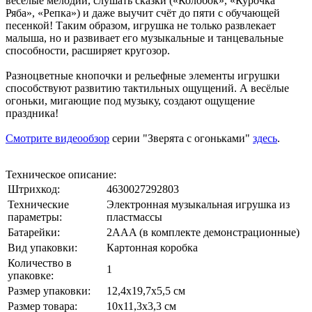
весёлые мелодии, слушать сказки («Колобок», «Курочка
Ряба», «Репка») и даже выучит счёт до пяти с обучающей
песенкой! Таким образом, игрушка не только развлекает
малыша, но и развивает его музыкальные и танцевальные
способности, расширяет кругозор.
Разноцветные кнопочки и рельефные элементы игрушки
способствуют развитию тактильных ощущений. А весёлые
огоньки, мигающие под музыку, создают ощущение
праздника!
Смотрите видеообзор
серии "Зверята с огоньками"
здесь
.
Техническое описание:
Штрихкод:
4630027292803
Технические
Электронная музыкальная игрушка из
параметры:
пластмассы
Батарейки:
2AAA (в комплекте демонстрационные)
Вид упаковки:
Картонная коробка
Количество в
1
упаковке:
Размер упаковки:
12,4х19,7х5,5 см
Размер товара:
10х11,3х3,3 см