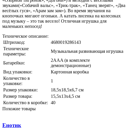
«Озорной тигрёнок», «Догони») и мелодии с веселыми
звуками(«Собачий вальс», «Трик-трак», «Танец зверят», «Два
весёлых гуся», «Арам зам зам»). Во время звучания на
кнопочках мигают огоньки. А катать лисенка на колесиках
под музыку – это так весело! Отличная игрушка для
маленьких непосед!
Техническое описание:
Штрихкод:
4680019286143
Технические
Музыкальная развивающая игрушка
параметры:
2AAA (в комплекте
Батарейки:
демонстрационные)
Вид упаковки:
Картонная коробка
Количество в
1
упаковке:
Размер упаковки:
18,5х18,5х6,7 см
Размер товара:
15,5х13х4,5 см
Количество в коробке:
40
Похожие товары
Енотик