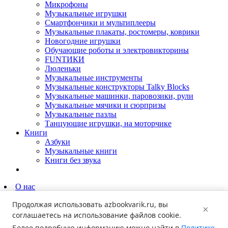
Микрофоны
Музыкальные игрушки
Смартфончики и мультиплееры
Музыкальные плакаты, ростомеры, коврики
Новогодние игрушки
Обучающие роботы и электровикторины
FUNТИКИ
Люленьки
Музыкальные инструменты
Музыкальные конструкторы Talky Blocks
Музыкальные машинки, паровозики, рули
Музыкальные мячики и сюрпризы
Музыкальные пазлы
Танцующие игрушки, на моторчике
Книги
Азбуки
Музыкальные книги
Книги без звука
О нас
Партнёрам
Продолжая использовать
azbookvarik.ru
, вы
Родителям
×
Новости
соглашаетесь на использование файлов cookie.
Где купить?
Более подробную информацию можно найти в
Политике