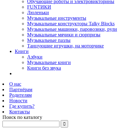
Обучающие роботы и электровикторины
FUNТИКИ
Люленьки
Музыкальные инструменты
Музыкальные конструкторы Talky Blocks
Музыкальные машинки, паровозики, рули
Музыкальные мячики и сюрпризы
Музыкальные пазлы
Танцующие игрушки, на моторчике
Книги
Азбуки
Музыкальные книги
Книги без звука
О нас
Партнёрам
Родителям
Новости
Где купить?
Контакты
Поиск по каталогу