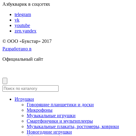
Азбукварик в соцсетях
telegram
vk
youtube
zen.yandex
© OOO «Букстар» 2017
Разработано в
Официальный сайт
Игрушки
Говорящие планшетики и доски
Микрофоны
Музыкальные игрушки
Смартфончики и мультиплееры
Музыкальные плакаты, ростомеры, коврики
Новогодние игрушки