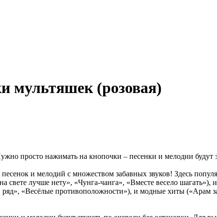
и мультяшек (розовая)
жно просто нажимать на кнопочки – песенки и мелодии будут зв
 песенок и мелодий с множеством забавных звуков! Здесь попул
а свете лучше нету», «Чунга-чанга», «Вместе весело шагать»),
в ряд», «Весёлые противоположности»), и модные хиты («Арам за