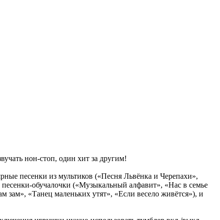
учать нон-стоп, один хит за другим!
ярные песенки из мультиков («Песня Львёнка и Черепахи»,
 и песенки-обучалочки («Музыкальный алфавит», «Нас в семье
м зам», «Танец маленьких утят», «Если весело живётся»), и