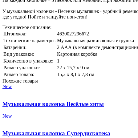
На каждой кнопочке – 5 песенок или мелодий. При нажатии пе
У музыкальной колонки «Песенки мультяшек» удобный ремешок –
где угодно! Пойте и танцуйте нон-стоп!
Техническое описание:
Штрихкод:
4630027296672
Технические параметры:
Музыкальная развивающая игрушка
Батарейки:
2 ААА (в комплекте демонстрационн
Вид упаковки:
Картонная коробка
Количество в упаковке:
1
Размер упаковки:
22 х 15,7 х 9 см
Размер товара:
15,2 х 8,1 х 7,8 см
Похожие товары
New
Музыкальная колонка Весёлые хиты
New
Музыкальная колонка Супердискотека