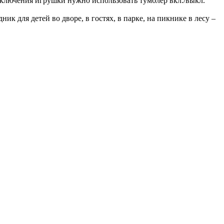
ыключения игрушки нужно использовать тумблер вкл./выкл.
 для детей во дворе, в гостях, в парке, на пикнике в лесу –