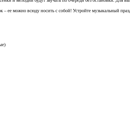
сенки и мелодии будут звучать по очереди без остановки. Для в
 ее можно всюду носить с собой! Устройте музыкальный праздник
ые)