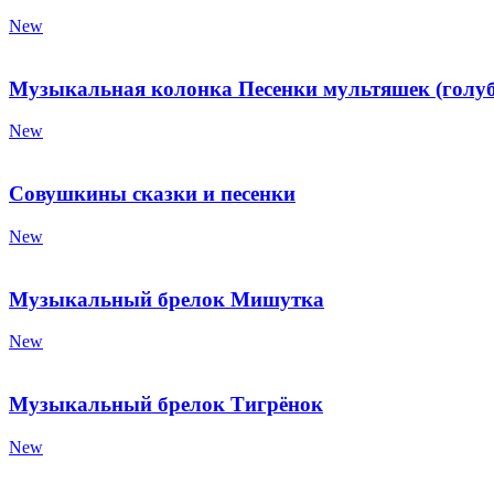
New
Музыкальная колонка Песенки мультяшек (голуб
New
Совушкины сказки и песенки
New
Музыкальный брелок Мишутка
New
Музыкальный брелок Тигрёнок
New