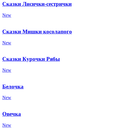
Сказки Лисички-сестрички
New
Сказки Мишки косолапого
New
Сказки Курочки Рябы
New
Белочка
New
Овечка
New