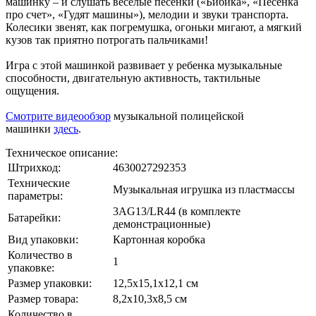
машинку – и слушать веселые песенки («Бибика», «Песенка
про счет», «Гудят машины»), мелодии и звуки транспорта.
Колесики звенят, как погремушка, огоньки мигают, а мягкий
кузов так приятно потрогать пальчиками!
Игра с этой машинкой развивает у ребенка музыкальные
способности, двигательную активность, тактильные
ощущения.
Смотрите видеообзор
музыкальной полицейской
машинки
здесь
.
Техническое описание:
Штрихкод:
4630027292353
Технические
Музыкальная игрушка из пластмассы
параметры:
3AG13/LR44 (в комплекте
Батарейки:
демонстрационные)
Вид упаковки:
Картонная коробка
Количество в
1
упаковке:
Размер упаковки:
12,5х15,1х12,1 см
Размер товара:
8,2х10,3х8,5 см
Количество в