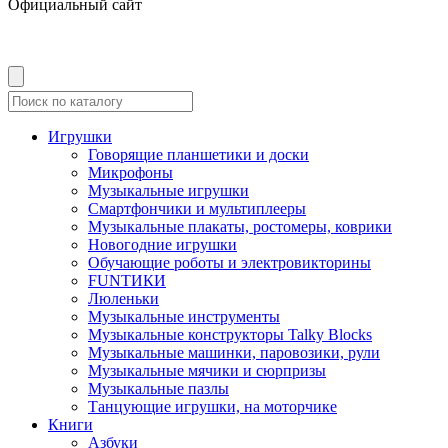
Официальный сайт
Игрушки
Говорящие планшетики и доски
Микрофоны
Музыкальные игрушки
Смартфончики и мультиплееры
Музыкальные плакаты, ростомеры, коврики
Новогодние игрушки
Обучающие роботы и электровикторины
FUNТИКИ
Люленьки
Музыкальные инструменты
Музыкальные конструкторы Talky Blocks
Музыкальные машинки, паровозики, рули
Музыкальные мячики и сюрпризы
Музыкальные пазлы
Танцующие игрушки, на моторчике
Книги
Азбуки