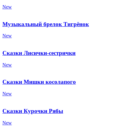
New
Музыкальный брелок Тигрёнок
New
Сказки Лисички-сестрички
New
Сказки Мишки косолапого
New
Сказки Курочки Рябы
New