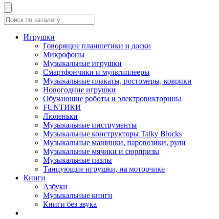
Игрушки
Говорящие планшетики и доски
Микрофоны
Музыкальные игрушки
Смартфончики и мультиплееры
Музыкальные плакаты, ростомеры, коврики
Новогодние игрушки
Обучающие роботы и электровикторины
FUNТИКИ
Люленьки
Музыкальные инструменты
Музыкальные конструкторы Talky Blocks
Музыкальные машинки, паровозики, рули
Музыкальные мячики и сюрпризы
Музыкальные пазлы
Танцующие игрушки, на моторчике
Книги
Азбуки
Музыкальные книги
Книги без звука