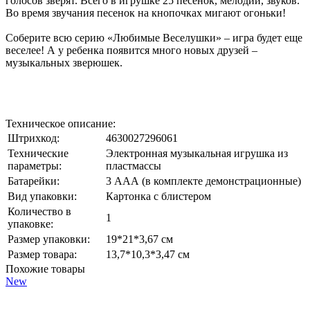
голосов зверят. Всего в игрушке 25 песенок, мелодий, звуков.
Во время звучания песенок на кнопочках мигают огоньки!
Соберите всю серию «Любимые Веселушки» – игра будет еще
веселее! А у ребенка появится много новых друзей –
музыкальных зверюшек.
Техническое описание:
Штрихкод:
4630027296061
Технические
Электронная музыкальная игрушка из
параметры:
пластмассы
Батарейки:
3 ААА (в комплекте демонстрационные)
Вид упаковки:
Картонка с блистером
Количество в
1
упаковке:
Размер упаковки:
19*21*3,67 см
Размер товара:
13,7*10,3*3,47 см
Похожие товары
New