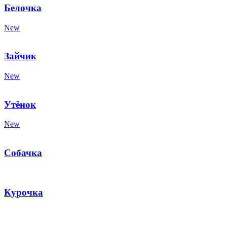
Белочка
New
Зайчик
New
Утёнок
New
Собачка
Курочка