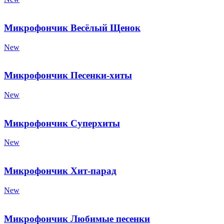
Микрофончик Весёлый Щенок
New
Микрофончик Песенки-хиты
New
Микрофончик Суперхиты
New
Микрофончик Хит-парад
New
Микрофончик Любимые песенки