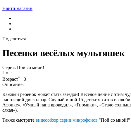
Найти магазин
Поделиться
Песенки весёлых мультяшек
Серия: Пой со мной!
Пол:
*
Возраст
:
3
Описание:
Каждый ребёнок может стать звездой! Весёлое пение с этим ч
настоящий диско-шар. Слушай и пой 15 детских хитов из люби
Африке», «Умный папа крокодил», «Гномики», «Стало солнышко
сякая»).
Также смотрите
видеообзор серии микрофонов
"Пой со мной!"