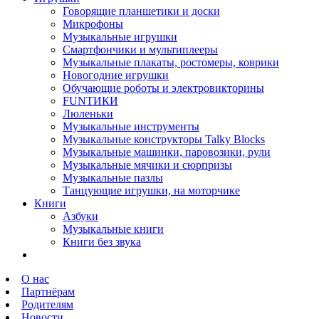
Говорящие планшетики и доски
Микрофоны
Музыкальные игрушки
Смартфончики и мультиплееры
Музыкальные плакаты, ростомеры, коврики
Новогодние игрушки
Обучающие роботы и электровикторины
FUNТИКИ
Люленьки
Музыкальные инструменты
Музыкальные конструкторы Talky Blocks
Музыкальные машинки, паровозики, рули
Музыкальные мячики и сюрпризы
Музыкальные пазлы
Танцующие игрушки, на моторчике
Книги
Азбуки
Музыкальные книги
Книги без звука
О нас
Партнёрам
Родителям
Новости