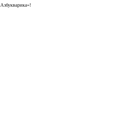
«Азбукварика»!