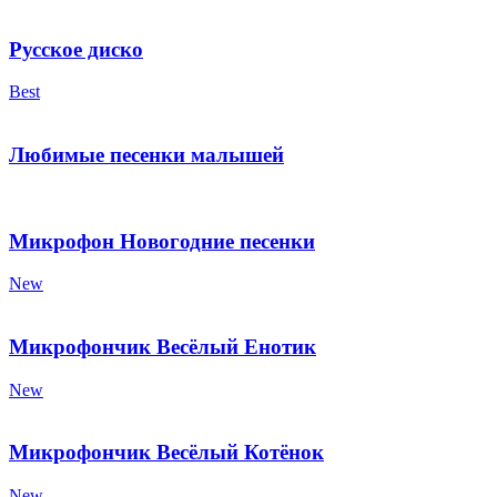
Русское диско
Best
Любимые песенки малышей
Микрофон Новогодние песенки
New
Микрофончик Весёлый Енотик
New
Микрофончик Весёлый Котёнок
New