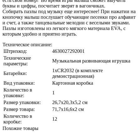
есть свой номер! Во время игры малыш сможет выучить
буквы и цифры, посчитает зверят в вагончиках.
Собирать пазлы под музыку еще интереснее! При нажатии на
кнопочку малыш послушает обучающие песенки про алфавит
и счет, а также танцевальные мелодии с веселыми звуками.
Пазлы изготовлены из легкого мягкого материала EVA, с
которым удобно и приятно играть.
Техническое описание:
Штрихкод:
4630027292001
Технические
Музыкальная развивающая игрушка
параметры:
1хCR2032 (в комплекте
Батарейки:
демонстрационная)
Вид упаковки:
Картонная коробка
Количество в
1
упаковке:
Размер упаковки:
26,7х20,3х5,2 см
Размер товара:
71,7х16,6х2 см
Количество в
12
коробке:
Похожие товары