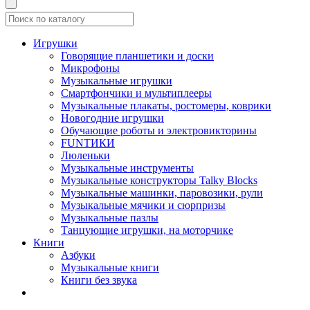
Игрушки
Говорящие планшетики и доски
Микрофоны
Музыкальные игрушки
Смартфончики и мультиплееры
Музыкальные плакаты, ростомеры, коврики
Новогодние игрушки
Обучающие роботы и электровикторины
FUNТИКИ
Люленьки
Музыкальные инструменты
Музыкальные конструкторы Talky Blocks
Музыкальные машинки, паровозики, рули
Музыкальные мячики и сюрпризы
Музыкальные пазлы
Танцующие игрушки, на моторчике
Книги
Азбуки
Музыкальные книги
Книги без звука