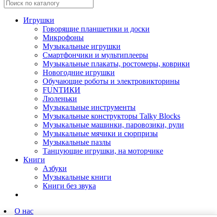
Игрушки
Говорящие планшетики и доски
Микрофоны
Музыкальные игрушки
Смартфончики и мультиплееры
Музыкальные плакаты, ростомеры, коврики
Новогодние игрушки
Обучающие роботы и электровикторины
FUNТИКИ
Люленьки
Музыкальные инструменты
Музыкальные конструкторы Talky Blocks
Музыкальные машинки, паровозики, рули
Музыкальные мячики и сюрпризы
Музыкальные пазлы
Танцующие игрушки, на моторчике
Книги
Азбуки
Музыкальные книги
Книги без звука
О нас