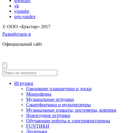
telegram
vk
youtube
zen.yandex
© OOO «Букстар» 2017
Разработано в
Официальный сайт
Игрушки
Говорящие планшетики и доски
Микрофоны
Музыкальные игрушки
Смартфончики и мультиплееры
Музыкальные плакаты, ростомеры, коврики
Новогодние игрушки
Обучающие роботы и электровикторины
FUNТИКИ
Люленьки