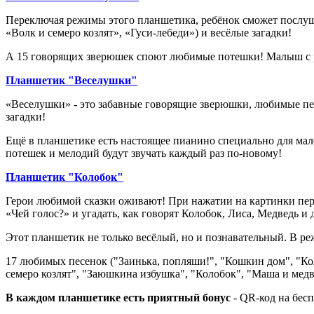
Переключая режимы этого планшетика, ребёнок сможет послушать
«Волк и семеро козлят», «Гуси-лебеди») и весёлые загадки!
А 15 говорящих зверюшек споют любимые потешки! Малыш с рад
Планшетик "Веселушки"
«Веселушки» - это забавные говорящие зверюшки, любимые песе
загадки!
Ещё в планшетике есть настоящее пианино специально для мал
потешек и мелодий будут звучать каждый раз по-новому!
Планшетик "Колобок"
Герои любимой сказки оживают! При нажатии на картинки перс
«Чей голос?» и угадать, как говорят Колобок, Лиса, Медведь и 
Этот планшетик не только весёлый, но и познавательный. В 
17 любимых песенок ("Заинька, попляши!", "Кошкин дом", "Кол
семеро козлят", "Заюшкина избушка", "Колобок", "Маша и медв
В каждом планшетике есть приятный бонус
- QR-код на бес