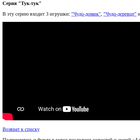
Серия "Тук-тук"
В эту серию входит 3 игрушки:
"Чудо-домик"
,
"Чудо-деревце"
Возврат к списку
Подпишитесь и будьте в курсе последних новостей и акций «А