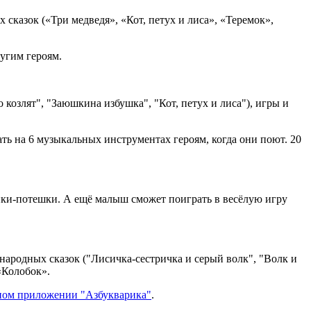
сказок («Три медведя», «Кот, петух и лиса», «Теремок»,
угим героям.
козлят", "Заюшкина избушка", "Кот, петух и лиса"), игры и
ь на 6 музыкальных инструментах героям, когда они поют. 20
нки-потешки. А ещё малыш сможет поиграть в весёлую игру
народных сказок ("Лисичка-сестричка и серый волк", "Волк и
«Колобок».
ном приложении "Азбукварика"
.