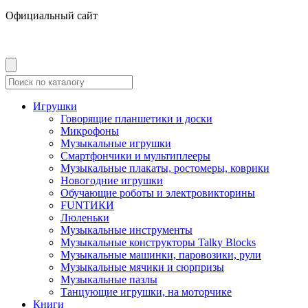
Официальный сайт
Игрушки
Говорящие планшетики и доски
Микрофоны
Музыкальные игрушки
Смартфончики и мультиплееры
Музыкальные плакаты, ростомеры, коврики
Новогодние игрушки
Обучающие роботы и электровикторины
FUNТИКИ
Люленьки
Музыкальные инструменты
Музыкальные конструкторы Talky Blocks
Музыкальные машинки, паровозики, рули
Музыкальные мячики и сюрпризы
Музыкальные пазлы
Танцующие игрушки, на моторчике
Книги