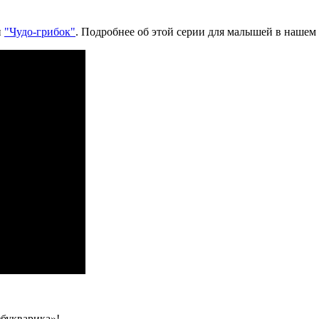
и
"Чудо-грибок"
. Подробнее об этой серии для малышей в нашем 
збукварика»!