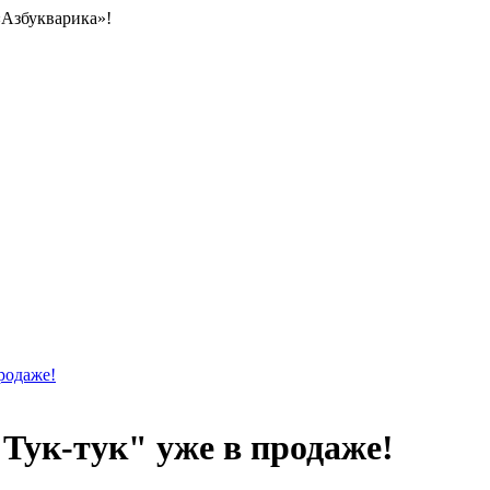
«Азбукварика»!
родаже!
Тук-тук" уже в продаже!