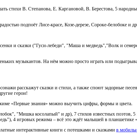
 стихи В. Степанова, Е. Каргановой, В. Берестова, 5 народных 
остью подпоёт Лисе-красе, Козе-дерезе, Сороке-белобоке и др
нки и сказки ("Гуси-лебеди", "Маша и медведь","Волк и семеро 
еньких музыкантов. На нём можно просто играть или подыгрыват
онажи расскажут сказки и стихи, а также споют задорные песе
другие герои!
режиме «Первые знания» можно выучить цифры, формы и цвета.
обок", "Мишка косолапый" и др), 7 стихов известных поэтов, 5 
едь"), 4 игровых режима – всё это ждёт малышей в планшетике 
платные интерактивные книги с потешками и сказками
в мобиль