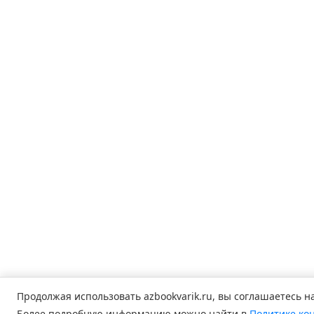
Продолжая использовать
azbookvarik.ru
, вы соглашаетесь н
Более подробную информацию можно найти в
Политике ко