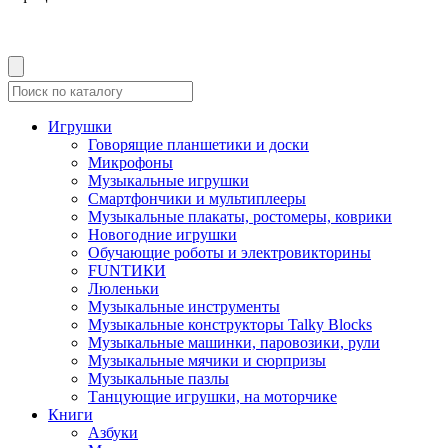
Игрушки
Говорящие планшетики и доски
Микрофоны
Музыкальные игрушки
Смартфончики и мультиплееры
Музыкальные плакаты, ростомеры, коврики
Новогодние игрушки
Обучающие роботы и электровикторины
FUNТИКИ
Люленьки
Музыкальные инструменты
Музыкальные конструкторы Talky Blocks
Музыкальные машинки, паровозики, рули
Музыкальные мячики и сюрпризы
Музыкальные пазлы
Танцующие игрушки, на моторчике
Книги
Азбуки