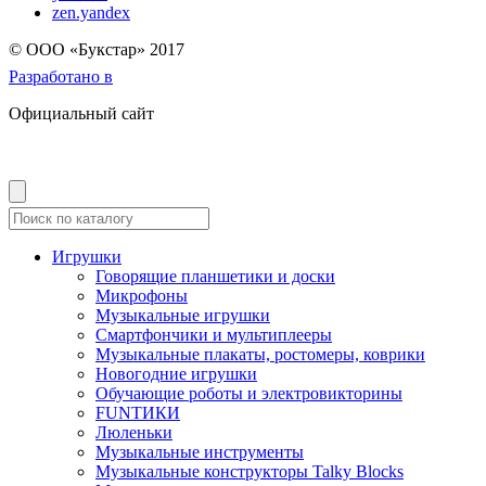
zen.yandex
© OOO «Букстар» 2017
Разработано в
Официальный сайт
Игрушки
Говорящие планшетики и доски
Микрофоны
Музыкальные игрушки
Смартфончики и мультиплееры
Музыкальные плакаты, ростомеры, коврики
Новогодние игрушки
Обучающие роботы и электровикторины
FUNТИКИ
Люленьки
Музыкальные инструменты
Музыкальные конструкторы Talky Blocks