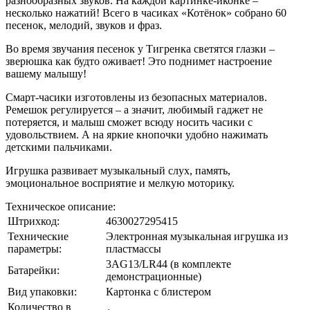
разнообразных звуков. На каждой картинке-иконке –
несколько нажатий! Всего в часиках «Котёнок» собрано 60
песенок, мелодий, звуков и фраз.
Во время звучания песенок у Тигренка светятся глазки –
зверюшка как будто оживает! Это поднимет настроение
вашему малышу!
Смарт-часики изготовлены из безопасных материалов.
Ремешок регулируется – а значит, любимый гаджет не
потеряется, и малыш сможет всюду носить часики с
удовольствием. А на яркие кнопочки удобно нажимать
детскими пальчиками.
Игрушка развивает музыкальный слух, память,
эмоциональное восприятие и мелкую моторику.
Техническое описание:
Штрихкод:
4630027295415
Технические
Электронная музыкальная игрушка из
параметры:
пластмассы
3AG13/LR44 (в комплекте
Батарейки:
демонстрационные)
Вид упаковки:
Картонка с блистером
Количество в