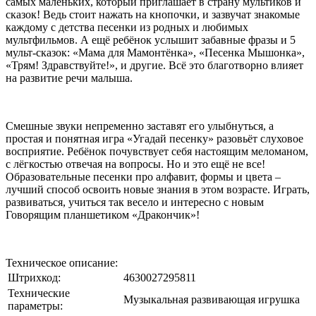
самых маленьких, который приглашает в страну мультиков и
сказок! Ведь стоит нажать на кнопочки, и зазвучат знакомые
каждому с детства песенки из родных и любимых
мультфильмов. А ещё ребёнок услышит забавные фразы и 5
мульт-сказок: «Мама для Мамонтёнка», «Песенка Мышонка»,
«Трям! Здравствуйте!», и другие. Всё это благотворно влияет
на развитие речи малыша.
Смешные звуки непременно заставят его улыбнуться, а
простая и понятная игра «Угадай песенку» разовьёт слуховое
восприятие. Ребёнок почувствует себя настоящим меломаном,
с лёгкостью отвечая на вопросы. Но и это ещё не все!
Образовательные песенки про алфавит, формы и цвета –
лучший способ освоить новые знания в этом возрасте. Играть,
развиваться, учиться так весело и интересно с новым
Говорящим планшетиком «Дракончик»!
Техническое описание:
Штрихкод:
4630027295811
Технические
Музыкальная развивающая игрушка
параметры: