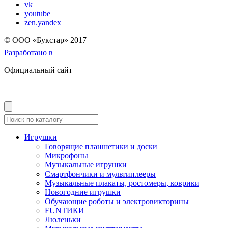
vk
youtube
zen.yandex
© OOO «Букстар» 2017
Разработано в
Официальный сайт
Игрушки
Говорящие планшетики и доски
Микрофоны
Музыкальные игрушки
Смартфончики и мультиплееры
Музыкальные плакаты, ростомеры, коврики
Новогодние игрушки
Обучающие роботы и электровикторины
FUNТИКИ
Люленьки