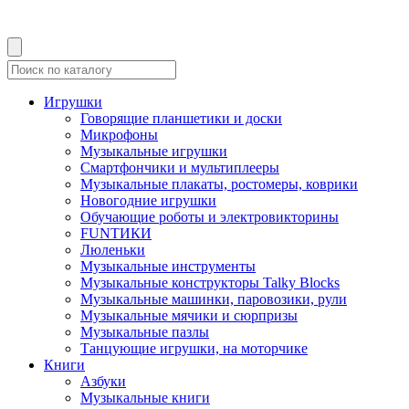
Игрушки
Говорящие планшетики и доски
Микрофоны
Музыкальные игрушки
Смартфончики и мультиплееры
Музыкальные плакаты, ростомеры, коврики
Новогодние игрушки
Обучающие роботы и электровикторины
FUNТИКИ
Люленьки
Музыкальные инструменты
Музыкальные конструкторы Talky Blocks
Музыкальные машинки, паровозики, рули
Музыкальные мячики и сюрпризы
Музыкальные пазлы
Танцующие игрушки, на моторчике
Книги
Азбуки
Музыкальные книги