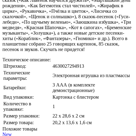
сказок («Как Львёнок научился дружить», «Мартышкин день
рождения», «Как Бегемотик стал чистюлей», «Жирафик в
цирке», «Рукавичка», «Пчёлка и цветок», «Лисичка со
скалочкой», «Щенок и солнышко»), 8 сказок-песенок («Гуси-
лебеди», «По щучьему веленью», «Заюшкина избушка», «Три
медведя», «Красная Шапочка», «Кот в сапогах», «Бременские
музыканты», «Золушка»), а также новые детские песенки-
хиты («Кораблик», «Фантазеры», «Гномики» и др.). Всего в
планшетике собрано 25 говорящих картинок, 85 сказок,
песенок и звуков. Скучать не придется!
Техническое описание:
Штрихкод:
4630027294913
Технические
Электронная игрушка из пластмассы
параметры:
3 ААА (в комплекте
Батарейки:
демонстрационные)
Вид упаковки:
Картонка с блистером
Количество в
1
упаковке:
Размер упаковки:
22 х 28,6 х 2 см
Размер товара:
20,2 х 13,6 х 1,6 см
Похожие товары
New