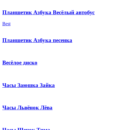
Планшетик Азбука Весёлый автобус
Best
Планшетик Азбука песенка
Весёлое диско
Часы Заюшка Зайка
Часы Львёнок Лёва
Часы Щенок Тима