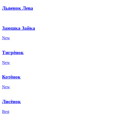
Львенок Лева
Заюшка Зайка
New
Тигрёнок
New
Котёнок
New
Лисёнок
Best