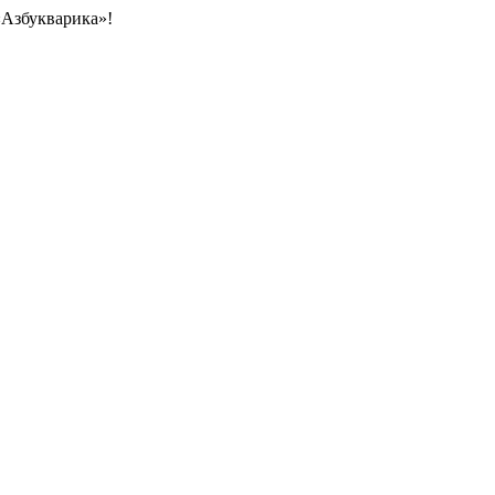
«Азбукварика»!