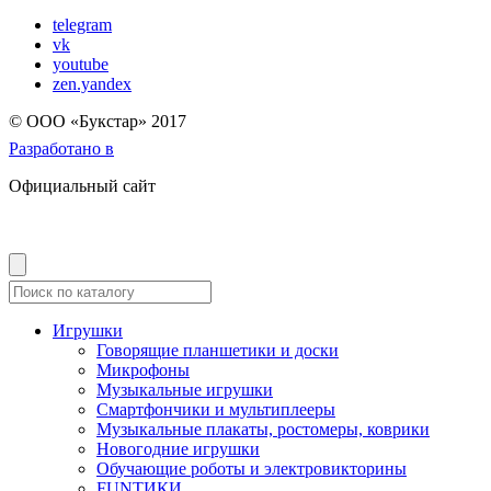
telegram
vk
youtube
zen.yandex
© OOO «Букстар» 2017
Разработано в
Официальный сайт
Игрушки
Говорящие планшетики и доски
Микрофоны
Музыкальные игрушки
Смартфончики и мультиплееры
Музыкальные плакаты, ростомеры, коврики
Новогодние игрушки
Обучающие роботы и электровикторины
FUNТИКИ