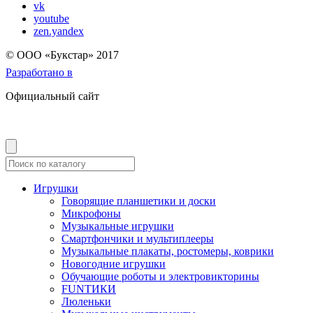
vk
youtube
zen.yandex
© OOO «Букстар» 2017
Разработано в
Официальный сайт
Игрушки
Говорящие планшетики и доски
Микрофоны
Музыкальные игрушки
Смартфончики и мультиплееры
Музыкальные плакаты, ростомеры, коврики
Новогодние игрушки
Обучающие роботы и электровикторины
FUNТИКИ
Люленьки