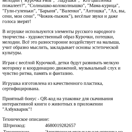
мелодии ("Курочка Ряба", "Ладушки", "Кто цыплёнка
пожалеет?", "Солнышко-колоколнышко", "Мама-курица",
"Гули-гуленьки", "Барыня", "Валенки", "Антошка", "Ах, вы,
сени, мои сени", "Чижик-пыжик"), весёлые звуки и даже
голоса зверят!
В игрушке используются элементы русского народного
творчества - художественный образ Курочки, потешки,
мелодии. Всё это разносторонне воздействует на малыша,
учит образно мыслить, закладывает основы эстетической
культуры.
Играя с весёлой Курочкой, детки будут развивать мелкую
моторику и координацию движений, музыкальный слух и
чувство ритма, память и фантазию.
Игрушка изготовлена из качественного пластика,
сертифицирована.
Приятный бонус - QR-код на упаковке для скачивания
интерактивной книги о животных в приложении
"Азбукварик"!
Техническое описание:
Штрихкод:
4680019282657
Технические
Электронная музыкальная игрушка из