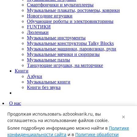
Смартфончики и мультиплееры
Музыкальные плакаты, ростомеры, коврики
Новогодние игрушки
Обучающие роботы и электровикторины
FUNТИКИ
Люленьки
Музыкальные инструменты
Музыкальные конструкторы Talky Blocks
Музыкальные машинки, паровозики, рули
Музыкальные мячики и сюрпризы
Музыкальные пазлы
Танцующие игрушки, на моторчике
Книги
Азбуки
Музыкальные книги
Книги без звука
О нас
Партнёрам
Продолжая использовать
azbookvarik.ru
, вы
Родителям
×
Новости
соглашаетесь на использование файлов cookie.
Где купить?
Более подробную информацию можно найти в
Политике
Контакты
конфиденциальности сайта
и в
Политике обработки
Поиск по каталогу