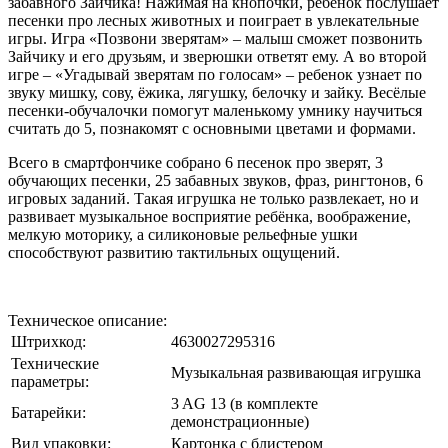
забавного Зайчика! Нажимая на кнопочки, ребёнок послушает
песенки про лесных животных и поиграет в увлекательные
игры. Игра «Позвони зверятам» – малыш сможет позвонить
Зайчику и его друзьям, и зверюшки ответят ему. А во второй
игре – «Угадывай зверятам по голосам» – ребенок узнает по
звуку мишку, сову, ёжика, лягушку, белочку и зайку. Весёлые
песенки-обучалочки помогут маленькому умнику научиться
считать до 5, познакомят с основными цветами и формами.
Всего в смартфончике собрано 6 песенок про зверят, 3
обучающих песенки, 25 забавных звуков, фраз, рингтонов, 6
игровых заданий. Такая игрушка не только развлекает, но и
развивает музыкальное восприятие ребёнка, воображение,
мелкую моторику, а силиконовые рельефные ушки
способствуют развитию тактильных ощущений.
Техническое описание:
Штрихкод:
4630027295316
Технические
Музыкальная развивающая игрушка
параметры:
3 AG 13 (в комплекте
Батарейки:
демонстрационные)
Вид упаковки:
Картонка с блистером