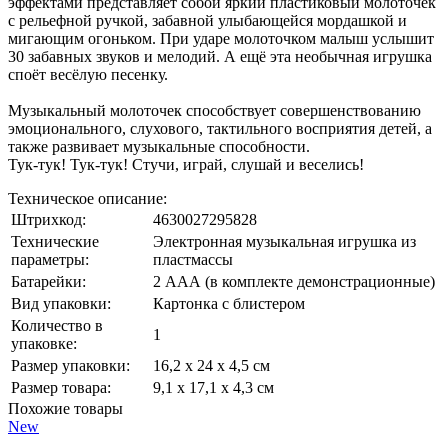
эффектами представляет собой яркий пластиковый молоточек
с рельефной ручкой, забавной улыбающейся мордашкой и
мигающим огоньком. При ударе молоточком малыш услышит
30 забавных звуков и мелодий. А ещё эта необычная игрушка
споёт весёлую песенку.
Музыкальный молоточек способствует совершенствованию
эмоционального, слухового, тактильного восприятия детей, а
также развивает музыкальные способности.
Тук-тук! Тук-тук! Стучи, играй, слушай и веселись!
Техническое описание:
Штрихкод:
4630027295828
Технические
Электронная музыкальная игрушка из
параметры:
пластмассы
Батарейки:
2 ААА (в комплекте демонстрационные)
Вид упаковки:
Картонка с блистером
Количество в
1
упаковке:
Размер упаковки:
16,2 х 24 х 4,5 см
Размер товара:
9,1 х 17,1 х 4,3 см
Похожие товары
New