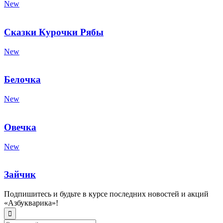
New
Сказки Курочки Рябы
New
Белочка
New
Овечка
New
Зайчик
Подпишитесь и будьте в курсе последних новостей и акций
«Азбукварика»!