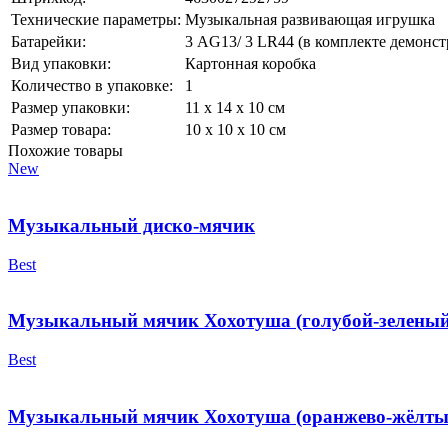
Технические параметры:
Музыкальная развивающая игрушка
Батарейки:
3 АG13/ 3 LR44 (в комплекте демонс
Вид упаковки:
Картонная коробка
Количество в упаковке:
1
Размер упаковки:
11 х 14 х 10 см
Размер товара:
10 х 10 х 10 см
Похожие товары
New
Музыкальный диско-мячик
Best
Музыкальный мячик Хохотуша (голубой-зеленый
Best
Музыкальный мячик Хохотуша (оранжево-жёлты