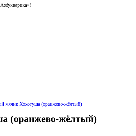
«Азбукварика»!
й мячик Хохотуша (оранжево-жёлтый)
а (оранжево-жёлтый)