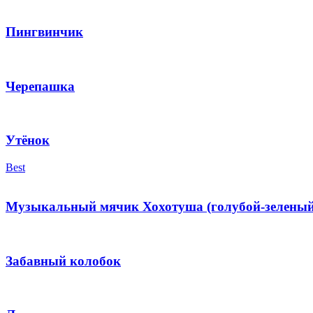
Пингвинчик
Черепашка
Утёнок
Best
Музыкальный мячик Хохотуша (голубой-зеленый
Забавный колобок