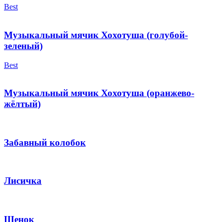
Best
Музыкальный мячик Хохотуша (голубой-
зеленый)
Best
Музыкальный мячик Хохотуша (оранжево-
жёлтый)
Забавный колобок
Лисичка
Щенок