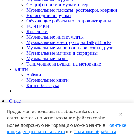
Смартфончики и мультиплееры
Музыкальные плакаты, ростомеры, коврики
Новогодние игрушки
Обучающие роботы и электровикторины
FUNТИКИ
Люленьки
Музыкальные инструменты
Музыкальные конструкторы Talky Blocks
Музыкальные машинки, паровозики, рули
Музыкальные мячики и сюрпризы
Музыкальные пазлы
Танцующие игрушки, на моторчике
Книги
Азбуки
Музыкальные книги
Книги без звука
О нас
Партнёрам
Продолжая использовать
azbookvarik.ru
, вы
Родителям
×
Новости
соглашаетесь на использование файлов cookie.
Где купить?
Более подробную информацию можно найти в
Политике
Контакты
конфиденциальности сайта
и в
Политике обработки
Поиск по каталогу