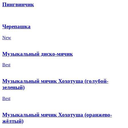
Пингвинчик
Черепашка
New
Музыкальный диско-мячик
Best
Музыкальный мячик Хохотуша (голубой-
зеленый)
Best
Музыкальный мячик Хохотуша (оранжево-
жёлтый)