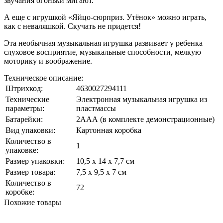
звучания огоньки мигают.
А еще с игрушкой «Яйцо-сюрприз. Утёнок» можно играть,
как с неваляшкой. Скучать не придется!
Эта необычная музыкальная игрушка развивает у ребенка
слуховое восприятие, музыкальные способности, мелкую
моторику и воображение.
Техническое описание:
Штрихкод:
4630027294111
Технические
Электронная музыкальная игрушка из
параметры:
пластмассы
Батарейки:
2ААА (в комплекте демонстрационные)
Вид упаковки:
Картонная коробка
Количество в
1
упаковке:
Размер упаковки:
10,5 х 14 х 7,7 см
Размер товара:
7,5 х 9,5 х 7 см
Количество в
72
коробке:
Похожие товары