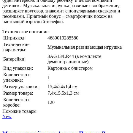
будет интересно и одному ребенку, и целой компании
детишек. Музыкальная игрушка развивает воображение,
расширяет кругозор, знакомит с популярными сказками и
песенками. Приятный бонус – смартфончик похож на
настоящий взрослый телефон.
Техническое описание:
Штрихкод:
4680019285580
Технические
Музыкальная развивающая игрушка
параметры:
3AG13/LR44 (в комплекте
Батарейки:
демонстрационные)
Вид упаковки:
Картонка с блистером
Количество в
1
упаковке:
Размер упаковки:
15,4х24х1,4 см
Размер товара:
7,4х15,5х1,3 см
Количество в
120
коробке:
Похожие товары
New