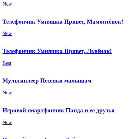
New
Телефончик Умняшка Привет, Мамонтёнок!
New
Телефончик Умняшка Привет, Львёнок!
Best
Мультиплеер Песенки малышам
New
Игровой смартфончик Панда и её друзья
New