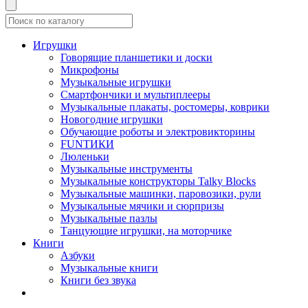
Игрушки
Говорящие планшетики и доски
Микрофоны
Музыкальные игрушки
Смартфончики и мультиплееры
Музыкальные плакаты, ростомеры, коврики
Новогодние игрушки
Обучающие роботы и электровикторины
FUNТИКИ
Люленьки
Музыкальные инструменты
Музыкальные конструкторы Talky Blocks
Музыкальные машинки, паровозики, рули
Музыкальные мячики и сюрпризы
Музыкальные пазлы
Танцующие игрушки, на моторчике
Книги
Азбуки
Музыкальные книги
Книги без звука