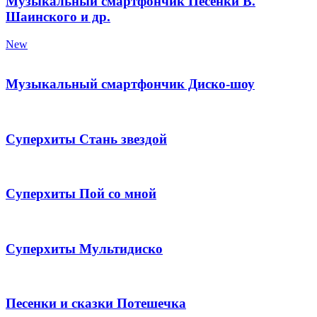
Музыкальный смартфончик Песенки В.
Шаинского и др.
New
Музыкальный смартфончик Диско-шоу
Суперхиты Стань звездой
Суперхиты Пой со мной
Суперхиты Мультидиско
Песенки и сказки Потешечка