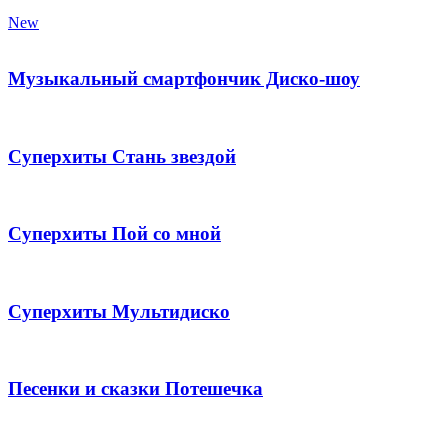
New
Музыкальный смартфончик Диско-шоу
Суперхиты Стань звездой
Суперхиты Пой со мной
Суперхиты Мультидиско
Песенки и сказки Потешечка