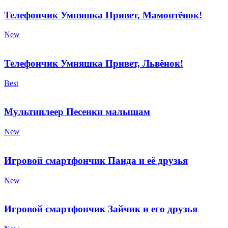
Телефончик Умняшка Привет, Мамонтёнок!
New
Телефончик Умняшка Привет, Львёнок!
Best
Мультиплеер Песенки малышам
New
Игровой смартфончик Панда и её друзья
New
Игровой смартфончик Зайчик и его друзья