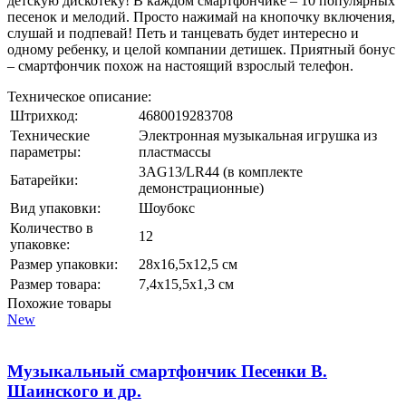
детскую дискотеку! В каждом смартфончике – 10 популярных
песенок и мелодий. Просто нажимай на кнопочку включения,
слушай и подпевай! Петь и танцевать будет интересно и
одному ребенку, и целой компании детишек. Приятный бонус
– смартфончик похож на настоящий взрослый телефон.
Техническое описание:
Штрихкод:
4680019283708
Технические
Электронная музыкальная игрушка из
параметры:
пластмассы
3AG13/LR44 (в комплекте
Батарейки:
демонстрационные)
Вид упаковки:
Шоубокс
Количество в
12
упаковке:
Размер упаковки:
28х16,5х12,5 см
Размер товара:
7,4х15,5х1,3 см
Похожие товары
New
Музыкальный смартфончик Песенки В.
Шаинского и др.