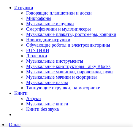
Игрушки
Говорящие планшетики и доски
Микрофоны
Музыкальные игрушки
Смартфончики и мультиплееры
Музыкальные плакаты, ростомеры, коврики
Новогодние игрушки
Обучающие роботы и электровикторины
FUNТИКИ
Люленьки
Музыкальные инструменты
Музыкальные конструкторы Talky Blocks
Музыкальные машинки, паровозики, рули
Музыкальные мячики и сюрпризы
Музыкальные пазлы
Танцующие игрушки, на моторчике
Книги
Азбуки
Музыкальные книги
Книги без звука
О нас
Партнёрам