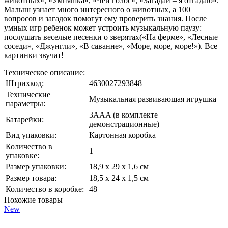
животных», «Умняшка», «Чей голос», «Загадай – я отгадаю».
Малыш узнает много интересного о животных, а 100
вопросов и загадок помогут ему проверить знания. После
умных игр ребенок может устроить музыкальную паузу:
послушать веселые песенки о зверятах(«На ферме», «Лесные
соседи», «Джунгли», «В саванне», «Море, море, море!»). Все
картинки звучат!
Техническое описание:
Штрихкод:
4630027293848
Технические
Музыкальная развивающая игрушка
параметры:
3AAA (в комплекте
Батарейки:
демонстрационные)
Вид упаковки:
Картонная коробка
Количество в
1
упаковке:
Размер упаковки:
18,9 х 29 х 1,6 см
Размер товара:
18,5 х 24 х 1,5 см
Количество в коробке:
48
Похожие товары
New