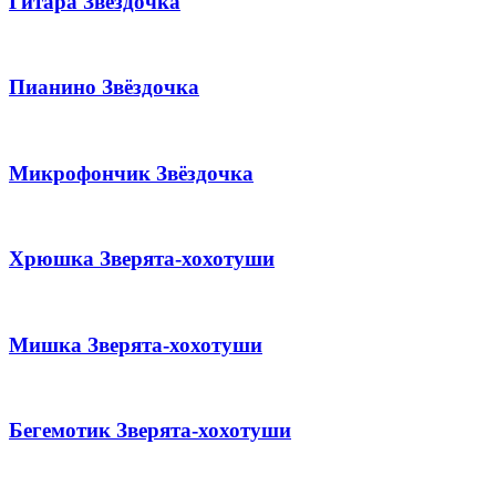
Гитара Звёздочка
Пианино Звёздочка
Микрофончик Звёздочка
Хрюшка Зверята-хохотуши
Мишка Зверята-хохотуши
Бегемотик Зверята-хохотуши