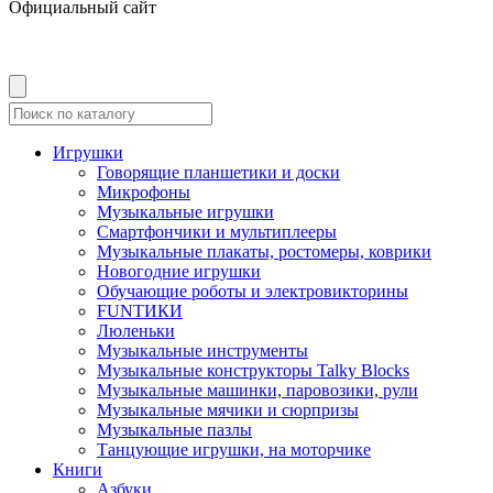
Официальный сайт
Игрушки
Говорящие планшетики и доски
Микрофоны
Музыкальные игрушки
Смартфончики и мультиплееры
Музыкальные плакаты, ростомеры, коврики
Новогодние игрушки
Обучающие роботы и электровикторины
FUNТИКИ
Люленьки
Музыкальные инструменты
Музыкальные конструкторы Talky Blocks
Музыкальные машинки, паровозики, рули
Музыкальные мячики и сюрпризы
Музыкальные пазлы
Танцующие игрушки, на моторчике
Книги
Азбуки