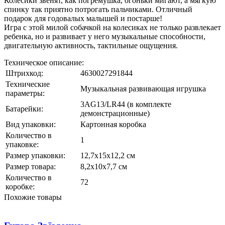
Колесики звенят, как погремушка, огоньки мигают, а мягкую
спинку так приятно потрогать пальчиками. Отличный
подарок для годовалых малышей и постарше!
Игра с этой милой собачкой на колесиках не только развлекает
ребенка, но и развивает у него музыкальные способности,
двигательную активность, тактильные ощущения.
Техническое описание:
Штрихкод:
4630027291844
Технические
Музыкальная развивающая игрушка
параметры:
3AG13/LR44 (в комплекте
Батарейки:
демонстрационные)
Вид упаковки:
Картонная коробка
Количество в
1
упаковке:
Размер упаковки:
12,7х15х12,2 см
Размер товара:
8,2х10х7,7 см
Количество в
72
коробке:
Похожие товары