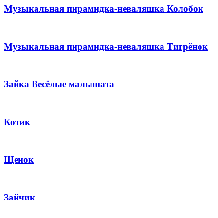
Музыкальная пирамидка-неваляшка Колобок
Музыкальная пирамидка-неваляшка Тигрёнок
Зайка Весёлые малышата
Котик
Щенок
Зайчик